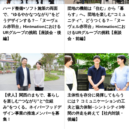
ハード整備×ソフト施策の両面
団地の機能は「住む」から「暮
で、“ゆるやかなつながり”をど
らす」へ。団地を楽しむ“コミュ
うデザインする？─「ヌーヴェ
ニティ”、どうつくる？─「ヌー
ル赤羽台」Hintmationにおける
ヴェル赤羽台」Hintmationにお
URグループの挑戦【座談会・後
けるURグループの挑戦【座談
編】
会・前編】
【求人】関西のまちで、暮らし
主体性を存分に発揮してもらう
を楽しむ“つながり”と“仕組
には？ コミュニケーションの工
み”をつくる。ネイバーフッドデ
夫と協力体制─シントシティ3年
ザイン事業の推進メンバーを募
間の伴走を終えて【社内対談・
集！
後編】