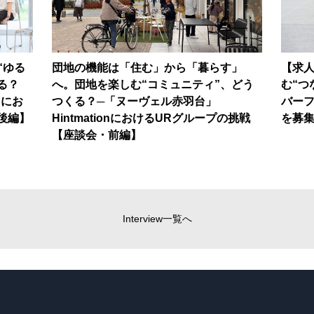
“ゆる
団地の機能は「住む」から「暮らす」
【求
る？
へ。団地を楽しむ“コミュニティ”、どう
む“つ
nにお
つくる？─「ヌーヴェル赤羽台」
バー
後編】
HintmationにおけるURグループの挑戦
を募
【座談会・前編】
Interview一覧へ