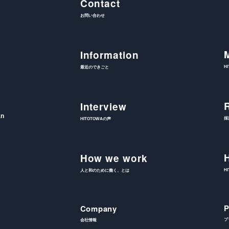
Contact
お問い合わせ
Information
H
最近のできごと
Interview
an
採
HITOTOWAの声
How we work
H
人と和のために働く、とは
P
Company
プ
会社情報