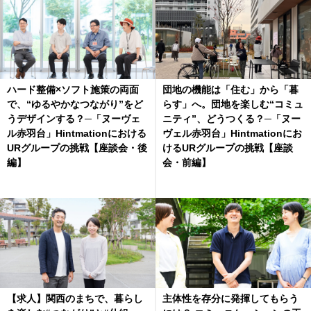
ハード整備×ソフト施策の両面
団地の機能は「住む」から「暮
で、“ゆるやかなつながり”をど
らす」へ。団地を楽しむ“コミュ
うデザインする？─「ヌーヴェ
ニティ”、どうつくる？─「ヌー
ル赤羽台」Hintmationにおける
ヴェル赤羽台」Hintmationにお
URグループの挑戦【座談会・後
けるURグループの挑戦【座談
編】
会・前編】
【求人】関西のまちで、暮らし
主体性を存分に発揮してもらう