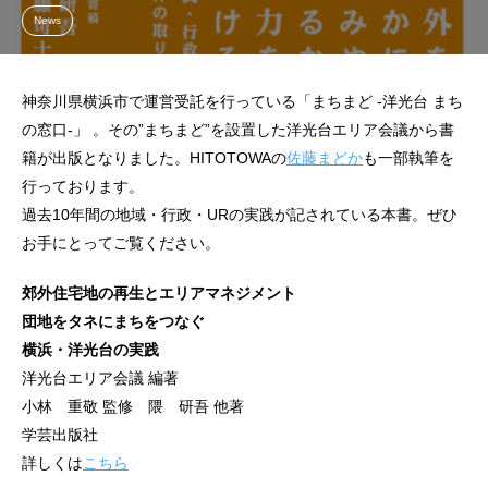
News
神奈川県横浜市で運営受託を行っている「まちまど -洋光台 まち
の窓口-」 。その”まちまど”を設置した洋光台エリア会議から書
籍が出版となりました。HITOTOWAの
佐藤まどか
も一部執筆を
行っております。
過去10年間の地域・行政・URの実践が記されている本書。ぜひ
お手にとってご覧ください。
郊外住宅地の再生とエリアマネジメント
団地をタネにまちをつなぐ
横浜・洋光台の実践
洋光台エリア会議 編著
小林 重敬 監修 隈 研吾 他著
学芸出版社
詳しくは
こちら