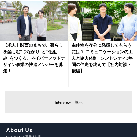
【求人】関西のまちで、暮らし
主体性を存分に発揮してもらう
を楽しむ“つながり”と“仕組
には？ コミュニケーションの工
み”をつくる。ネイバーフッドデ
夫と協力体制─シントシティ3年
ザイン事業の推進メンバーを募
間の伴走を終えて【社内対談・
集！
後編】
Interview一覧へ
About Us
HITOTOWAが目指す世界