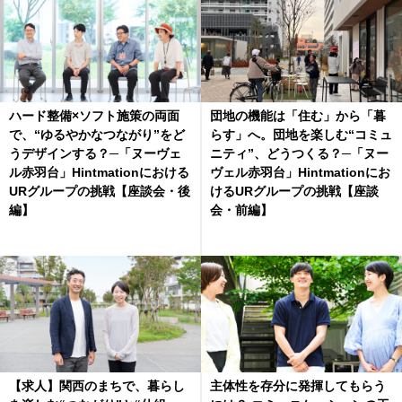
ハード整備×ソフト施策の両面
団地の機能は「住む」から「暮
で、“ゆるやかなつながり”をど
らす」へ。団地を楽しむ“コミュ
うデザインする？─「ヌーヴェ
ニティ”、どうつくる？─「ヌー
ル赤羽台」Hintmationにおける
ヴェル赤羽台」Hintmationにお
URグループの挑戦【座談会・後
けるURグループの挑戦【座談
編】
会・前編】
【求人】関西のまちで、暮らし
主体性を存分に発揮してもらう