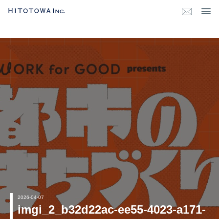
2026-04-07
imgi_2_b32d22ac-ee55-4023-a171-