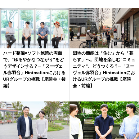
ハード整備×ソフト施策の両面
団地の機能は「住む」から「暮
で、“ゆるやかなつながり”をど
らす」へ。団地を楽しむ“コミュ
うデザインする？─「ヌーヴェ
ニティ”、どうつくる？─「ヌー
ル赤羽台」Hintmationにおける
ヴェル赤羽台」Hintmationにお
URグループの挑戦【座談会・後
けるURグループの挑戦【座談
編】
会・前編】