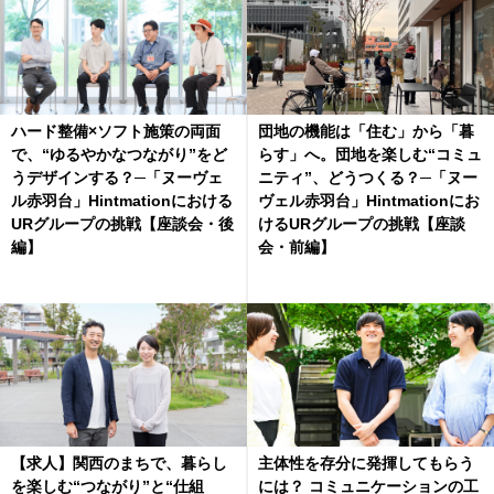
ハード整備×ソフト施策の両面
団地の機能は「住む」から「暮
で、“ゆるやかなつながり”をど
らす」へ。団地を楽しむ“コミュ
うデザインする？─「ヌーヴェ
ニティ”、どうつくる？─「ヌー
ル赤羽台」Hintmationにおける
ヴェル赤羽台」Hintmationにお
URグループの挑戦【座談会・後
けるURグループの挑戦【座談
編】
会・前編】
【求人】関西のまちで、暮らし
主体性を存分に発揮してもらう
を楽しむ“つながり”と“仕組
には？ コミュニケーションの工