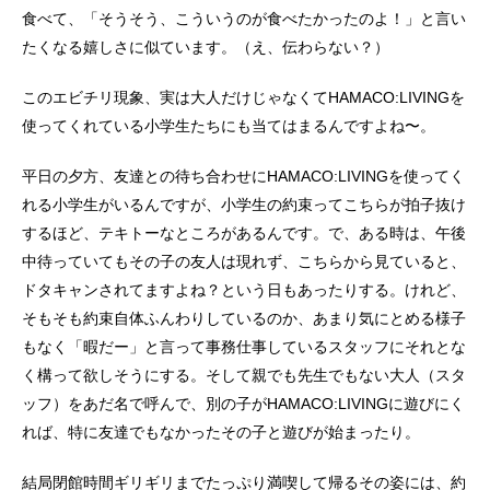
食べて、「そうそう、こういうのが食べたかったのよ！」と言い
たくなる嬉しさに似ています。（え、伝わらない？）
このエビチリ現象、実は大人だけじゃなくてHAMACO:LIVINGを
使ってくれている小学生たちにも当てはまるんですよね〜。
平日の夕方、友達との待ち合わせにHAMACO:LIVINGを使ってく
れる小学生がいるんですが、小学生の約束ってこちらが拍子抜け
するほど、テキトーなところがあるんです。で、ある時は、午後
中待っていてもその子の友人は現れず、こちらから見ていると、
ドタキャンされてますよね？という日もあったりする。けれど、
そもそも約束自体ふんわりしているのか、あまり気にとめる様子
もなく「暇だー」と言って事務仕事しているスタッフにそれとな
く構って欲しそうにする。そして親でも先生でもない大人（スタ
ッフ）をあだ名で呼んで、別の子がHAMACO:LIVINGに遊びにく
れば、特に友達でもなかったその子と遊びが始まったり。
結局閉館時間ギリギリまでたっぷり満喫して帰るその姿には、約