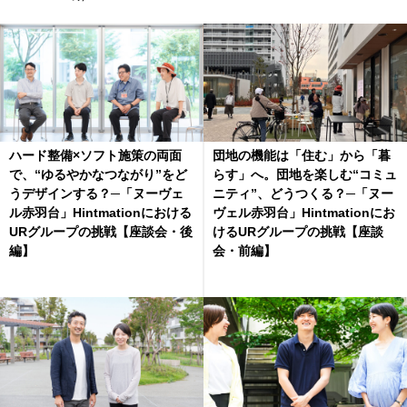
ハード整備×ソフト施策の両面
団地の機能は「住む」から「暮
で、“ゆるやかなつながり”をど
らす」へ。団地を楽しむ“コミュ
うデザインする？─「ヌーヴェ
ニティ”、どうつくる？─「ヌー
ル赤羽台」Hintmationにおける
ヴェル赤羽台」Hintmationにお
URグループの挑戦【座談会・後
けるURグループの挑戦【座談
編】
会・前編】