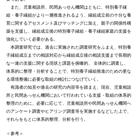
また、児童相談所、民間あっせん機関はともに、特別養子縁
組・養子縁組がより一層推進されるよう、縁組成立前の十分な養
育に関するアセスメント及びマッチングに加え、親子の関係性構
築を支援し、縁組成立後の特別養子縁組・養子縁組家庭の支援を
強化していく必要がある。
本調査研究では、過去に実施された調査研究をふまえ、特別養
子縁組成立までの相談対応から縁組成立後の相談支援まで長期的
な一連の支援に関する現状と課題を俯瞰的、 全体的に調査し、
体系的に整理・分析することで、特別養子縁組推進のための更な
る環境整備に必要な取組の検討につなげていく。
有識者の知見や過去の研究の内容等を踏まえ、現在、児童相談
所と民間あっせん機関において行われている支援・取組の体系的
整理のために、必要に応じて、児童相談所や民間あっせん機関へ
のアンケート調査やヒアリング調査等を実施するなどした上で、
それらをもとに体系的整理、分析を行う。
＜参考＞