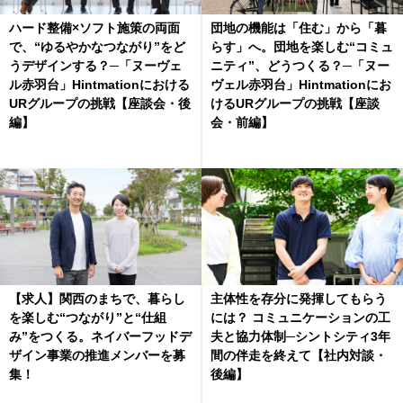
ハード整備×ソフト施策の両面
団地の機能は「住む」から「暮
で、“ゆるやかなつながり”をど
らす」へ。団地を楽しむ“コミュ
うデザインする？─「ヌーヴェ
ニティ”、どうつくる？─「ヌー
ル赤羽台」Hintmationにおける
ヴェル赤羽台」Hintmationにお
URグループの挑戦【座談会・後
けるURグループの挑戦【座談
編】
会・前編】
【求人】関西のまちで、暮らし
主体性を存分に発揮してもらう
を楽しむ“つながり”と“仕組
には？ コミュニケーションの工
み”をつくる。ネイバーフッドデ
夫と協力体制─シントシティ3年
ザイン事業の推進メンバーを募
間の伴走を終えて【社内対談・
集！
後編】