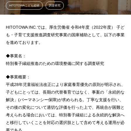
HITOTOWAこども総研
調査研究
HITOTOWA INC.では、厚生労働省 令和4年度（2022年度） 子ど
も・子育て支援推進調査研究事業の国庫補助として、以下の事業
を進めております。
◆事業名：
特別養子縁組推進のための環境整備に関する調査研究
◆事業概要：
平成28年児童福祉法改正により家庭養育優先の原則が明示され、
子どもにとっては、長期の代替養育ではなく、事案の「永続的な
解決」(パーマネンシー保障)が求められる。丁寧な支援を行い、
その後の変化について適切な評価を行った上で、再統合が困難と
考えられる場合においては、特別養子縁組による永続的な解決へ
と移行していくことを対応の選択肢として含めて考える運用が必
要である。