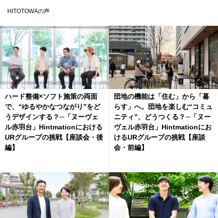
HITOTOWAの声
ハード整備×ソフト施策の両面
団地の機能は「住む」から「暮
で、“ゆるやかなつながり”をど
らす」へ。団地を楽しむ“コミュ
うデザインする？─「ヌーヴェ
ニティ”、どうつくる？─「ヌー
ル赤羽台」Hintmationにおける
ヴェル赤羽台」Hintmationにお
URグループの挑戦【座談会・後
けるURグループの挑戦【座談
編】
会・前編】