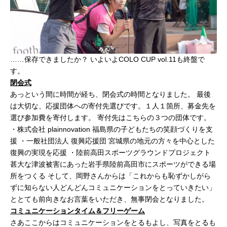
……保存できましたか？ いよいよCOLO CUP vol.11も終盤で
す。
閉会式
あっという間に時間が経ち、閉会式の時間となりました。 最後
は大切な、応援団体への寄付先選びです。１人１箇所、募金先を
選び参加費を寄付します。 寄付先はこちらの３つの団体です。
・株式会社 plainnovation 福島県の子どもたちの笑顔づくりを支
援 ・一般社団法人 復興応援団 宮城県の地元の方々を中心とした
復興の実現を応援 ・陸前高田スポーツグラウンドプロジェクト
甚大な津波被害にあった岩手県陸前高田市にスポーツができる場
所をつくる そして、岡野さんからは「これからも恥ずかしがら
ずに知らない人どんどんコミュニケーションをとっていきたい」
ととても前向きなお言葉をいただき、無事閉会となりました。
コミュニケーションタイム＆フリーゲーム
さあここからはコミュニケーションをとるもよし、写真をとるも