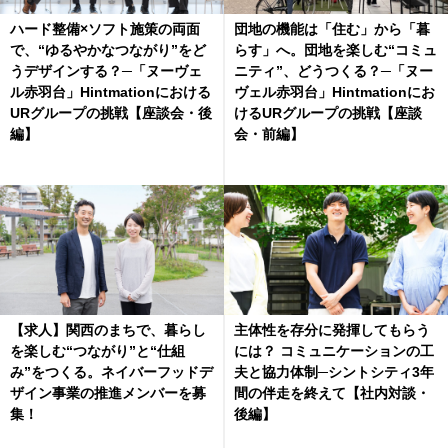
ハード整備×ソフト施策の両面
団地の機能は「住む」から「暮
で、“ゆるやかなつながり”をど
らす」へ。団地を楽しむ“コミュ
うデザインする？─「ヌーヴェ
ニティ”、どうつくる？─「ヌー
ル赤羽台」Hintmationにおける
ヴェル赤羽台」Hintmationにお
URグループの挑戦【座談会・後
けるURグループの挑戦【座談
編】
会・前編】
【求人】関西のまちで、暮らし
主体性を存分に発揮してもらう
を楽しむ“つながり”と“仕組
には？ コミュニケーションの工
み”をつくる。ネイバーフッドデ
夫と協力体制─シントシティ3年
ザイン事業の推進メンバーを募
間の伴走を終えて【社内対談・
集！
後編】