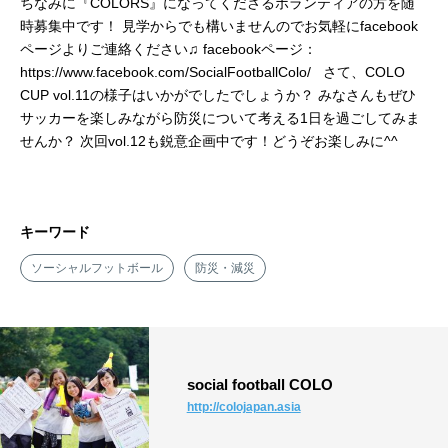
ちなみに『COLORS』になってくださるボランティアの方を随
時募集中です！ 見学からでも構いませんのでお気軽にfacebook
ページよりご連絡ください♫ facebookページ：
https://www.facebook.com/SocialFootballColo/ さて、COLO
CUP vol.11の様子はいかがでしたでしょうか？ みなさんもぜひ
サッカーを楽しみながら防災について考える1日を過ごしてみま
せんか？ 次回vol.12も鋭意企画中です！どうぞお楽しみに^^
キーワード
ソーシャルフットボール
防災・減災
social football COLO
http://colojapan.asia