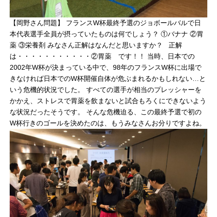
【岡野さん問題】 フランスW杯最終予選のジョボールバルで日
本代表選手全員が摂っていたものは何でしょう？ ①バナナ ②胃
薬 ③栄養剤 みなさん正解はなんだと思いますか？ 正解
は・・・・・・・・・・・②胃薬 です！！ 当時、日本での
2002年W杯が決まっている中で、98年のフランスW杯に出場で
きなければ日本でのW杯開催自体が危ぶまれるかもしれない…と
いう危機的状況でした。 すべての選手が相当のプレッシャーを
かかえ、ストレスで胃薬を飲まないと試合もろくにできないよう
な状況だったそうです。 そんな危機迫る、この最終予選で初の
W杯行きのゴールを決めたのは、もうみなさんお分りですよね。