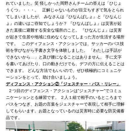
れていました。笑 怪しかった岡野さんチームの答えは「ひじょ
うくつ」・・・。 正解じゃないものが目立ちすぎて気をとられ
てしまいましたが、 みなさんは『ひなんばしょ』と『ひなんじ
ょ』の違いはご存知でしょうか？ 『ひなんばしょ』は災害が起
きた直後に避難する安全な場所のこと。 『ひなんじょ』は災害
が起きて住居や地域に住めなくなってしまった方が生活する場所
です。 このディフェンス・アクションでは、サッカーのパス技
術を学びながら手書き文字を体験しました。 「わたしは手話が
できないから…」と及び腰になることはありません。 手に文字
を書いてあげたり、口の動きだけでも、デフの方に伝えることは
できます。 どんな方法でもいいので、ぜひ積極的にコミュニケ
ーションをとって、助け合いましょう。
ディフェンス・アクション②「ジェスチャー・パス・リレー」
２つ目のディフェンス・アクションは”ジェスチャー”でコミュ
ニケーションとる練習です。 ２人１組で相手のいるところまで
パスをつなぎ、お題の言葉をジェスチャーで表現して相手に理解
してもらいます。お題となっているのは災害時に必要な防災備蓄
品です。