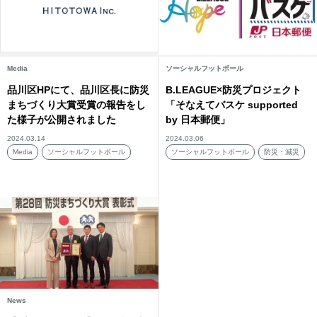
Media
ソーシャルフットボール
品川区HPにて、品川区長に防災
B.LEAGUE×防災プロジェクト
まちづくり大賞受賞の報告をし
「そなえてバスケ supported
た様子が公開されました
by 日本郵便」
2024.03.14
2024.03.06
Media
ソーシャルフットボール
ソーシャルフットボール
防災・減災
News