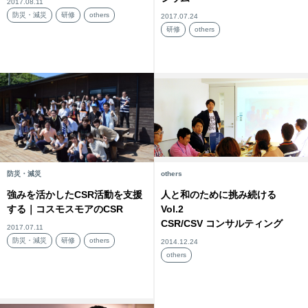
2017.08.11
防災・減災
研修
others
2017.07.24
研修
others
防災・減災
others
強みを活かしたCSR活動を支援
人と和のために挑み続ける
する｜コスモスモアのCSR
Vol.2
CSR/CSV コンサルティング
2017.07.11
防災・減災
研修
others
2014.12.24
others