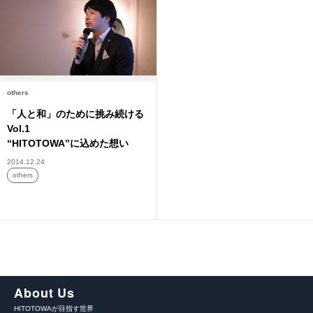
others
「人と和」のために挑み続ける
Vol.1
“HITOTOWA”に込めた想い
2014.12.24
others
About Us
HITOTOWAが目指す世界