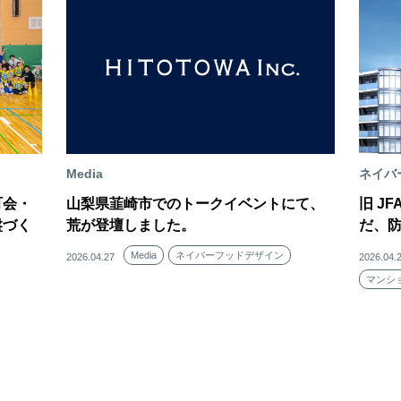
Media
ネイバ
町会・
山梨県韮崎市でのトークイベントにて、
旧 J
盤づく
荒が登壇しました。
だ、
Media
ネイバーフッドデザイン
2026.04.27
2026.04.
マンシ