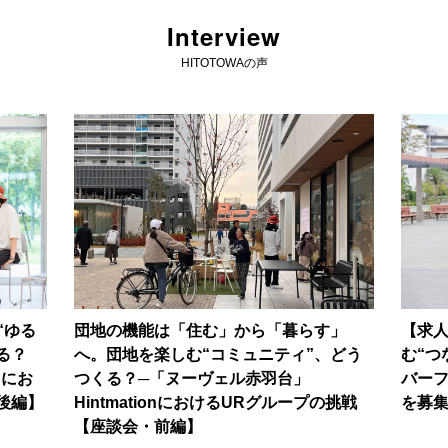
Interview
HITOTOWAの声
“ゆる
団地の機能は「住む」から「暮らす」
【求
る？
へ。団地を楽しむ“コミュニティ”、どう
む“つ
nにお
つくる？─「ヌーヴェル赤羽台」
バー
後編】
HintmationにおけるURグループの挑戦
を募
【座談会・前編】