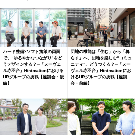
ハード整備×ソフト施策の両面
団地の機能は「住む」から「暮
で、“ゆるやかなつながり”をど
らす」へ。団地を楽しむ“コミュ
うデザインする？─「ヌーヴェ
ニティ”、どうつくる？─「ヌー
ル赤羽台」Hintmationにおける
ヴェル赤羽台」Hintmationにお
URグループの挑戦【座談会・後
けるURグループの挑戦【座談
編】
会・前編】