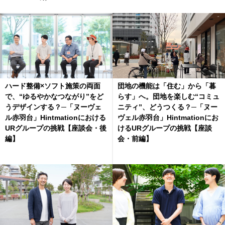
ハード整備×ソフト施策の両面
団地の機能は「住む」から「暮
で、“ゆるやかなつながり”をど
らす」へ。団地を楽しむ“コミュ
うデザインする？─「ヌーヴェ
ニティ”、どうつくる？─「ヌー
ル赤羽台」Hintmationにおける
ヴェル赤羽台」Hintmationにお
URグループの挑戦【座談会・後
けるURグループの挑戦【座談
編】
会・前編】