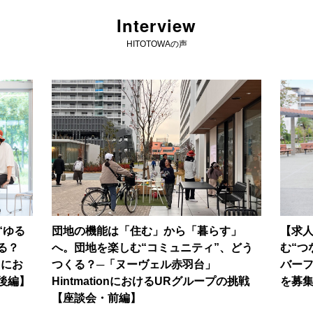
Interview
HITOTOWAの声
“ゆる
団地の機能は「住む」から「暮らす」
【求
る？
へ。団地を楽しむ“コミュニティ”、どう
む“つ
nにお
つくる？─「ヌーヴェル赤羽台」
バー
後編】
HintmationにおけるURグループの挑戦
を募
【座談会・前編】