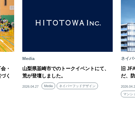
Media
ネイバ
町会・
山梨県韮崎市でのトークイベントにて、
旧 J
盤づく
荒が登壇しました。
だ、
Media
ネイバーフッドデザイン
2026.04.27
2026.04.
マンシ