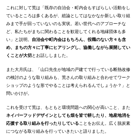
これに対して荒は「既存の自治会・町内会もすばらしい活動をし
ているところは多くあるが、総論としてはなかなか新しい取り組
みまで手が回っていないのも実状。若い世代へのアプローチな
ど、私たちがまちに関わることを歓迎してくれる地縁団体も多
い」と説明。
自治会や町内会はもちろん、役職のない方々も含
め、まちの方々に丁寧にヒアリングし、協働しながら展開してい
くことが大切
とお話ししました。
また大月氏は、「山口先生が地域の戸建てで行っている断熱改修
の検討のような取り組みも、荒さんの取り組みと合わせてワーク
ショップのような形でやることは考えられるんでしょうか？」と
問いかけが。
これを受けて荒は、もともと環境問題への関心が高いこと、また
ネイバーフッドデザインとしても畑を皆で耕したり、地産地消を
応援する取り組みを行ったりしている
ことをお伝え。広く脱炭素
につながる取り組みを行っていきたいと語りました。