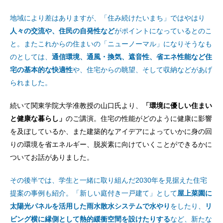
地域により差はありますが、「住み続けたいまち」ではやはり
人々の交流や、住民の自発性など
がポイントになっているとのこ
と。またこれからの住まいの「ニューノーマル」になりそうなも
のとしては、
通信環境、通風・換気、遮音性、省エネ性能など住
宅の基本的な快適性
や、住宅からの眺望、そして収納などがあげ
られました。
続いて関東学院大学准教授の山口氏より、
「環境に優しい住まい
と健康な暮らし」
のご講演。住宅の性能がどのように健康に影響
を及ぼしているか、また建築的なアイデアによっていかに身の回
りの環境を省エネルギー、脱炭素に向けていくことができるかに
ついてお話がありました。
その後半では、学生と一緒に取り組んだ2030年を見据えた住宅
提案の事例も紹介。「新しい庭付き一戸建て」として
屋上菜園に
太陽光パネルを活用した雨水散水システムで水やり
をしたり、
リ
ビング横に縁側として熱的緩衝空間を設けたりする
など、新たな