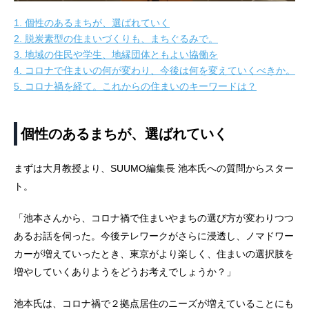
1.
個性のあるまちが、選ばれていく
2.
脱炭素型の住まいづくりも、まちぐるみで。
3.
地域の住民や学生、地縁団体ともよい協働を
4.
コロナで住まいの何が変わり、今後は何を変えていくべきか。
5.
コロナ禍を経て。これからの住まいのキーワードは？
個性のあるまちが、選ばれていく
まずは大月教授より、SUUMO編集長 池本氏への質問からスター
ト。
「池本さんから、コロナ禍で住まいやまちの選び方が変わりつつ
あるお話を伺った。今後テレワークがさらに浸透し、ノマドワー
カーが増えていったとき、東京がより楽しく、住まいの選択肢を
増やしていくありようをどうお考えでしょうか？」
池本氏は、コロナ禍で２拠点居住のニーズが増えていることにも