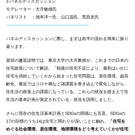
3.パネルディスカッション
モデレーター：大月敏雄氏
パネリスト ：池本洋一氏、山口温氏、荒昌史氏
———————————————————–
パネルディスカッションに際し、まずは前半の流れを簡単に振り
返ります。
冒頭の趣旨説明では、東京大学の大月教授が、これまでの日本の
住宅政策について解説。「戦後の住宅不足により、最初はいかに
住宅を供給していくかから始まった住宅問題は、居住環境、超高
齢化、最近ではコロナ禍など諸課題を巻き込んで変化しながら、
住生活の政策上の課題になっている。これらの状況を踏まえて住
生活の基本計画が策定されている」状況を説明しました。
さらに現在の住生活基本計画とSDGsの関係にも言及。SDGsの
17の目標のうち14は住宅と関わりが深いことに触れ、
「住宅を
めぐる社会環境、居住環境、地球環境をどう考えていくかが住宅