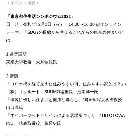
＜イベント概要＞
「東京都住生活シンポジウム2021」
日 時：令和4年2月1日（火） 14:00〜16:30 @オンライン
テーマ：「SDGsの目線から考えるこれからの東京の住まいと
は」
1.趣旨説明
東京大学教授 大月敏雄氏
2.講演
「コロナ禍を経て見えた住みやすい街、住みやすい家とは？」/
（株）リクルート SUUMO編集長 池本洋一氏
「環境に優しい住まいと健康な暮らし」/関東学院大学准教授
山口温氏
「ネイバーフッドデザインによる居場所づくり」/ HITOTOWA
INC. 代表取締役 荒昌史氏