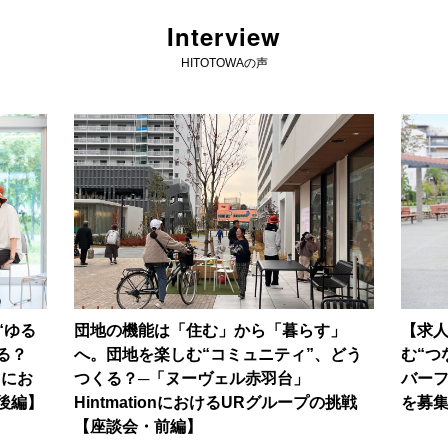
Interview
HITOTOWAの声
“ゆる
団地の機能は「住む」から「暮らす」
【求
る？
へ。団地を楽しむ“コミュニティ”、どう
む“つ
nにお
つくる？─「ヌーヴェル赤羽台」
バー
後編】
HintmationにおけるURグループの挑戦
を募
【座談会・前編】