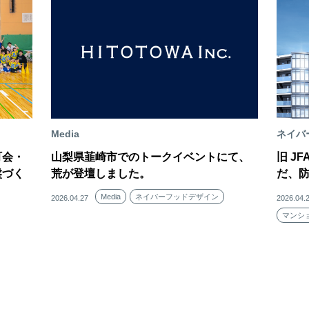
Media
ネイバ
町会・
山梨県韮崎市でのトークイベントにて、
旧 J
盤づく
荒が登壇しました。
だ、
Media
ネイバーフッドデザイン
2026.04.27
2026.04.
マンシ