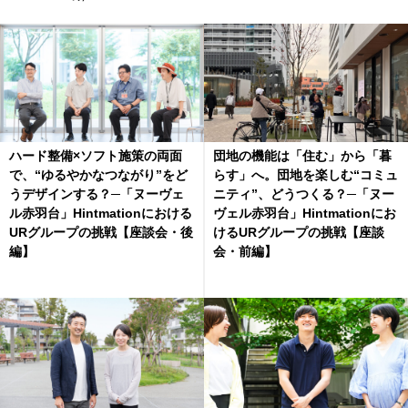
ハード整備×ソフト施策の両面
団地の機能は「住む」から「暮
で、“ゆるやかなつながり”をど
らす」へ。団地を楽しむ“コミュ
うデザインする？─「ヌーヴェ
ニティ”、どうつくる？─「ヌー
ル赤羽台」Hintmationにおける
ヴェル赤羽台」Hintmationにお
URグループの挑戦【座談会・後
けるURグループの挑戦【座談
編】
会・前編】