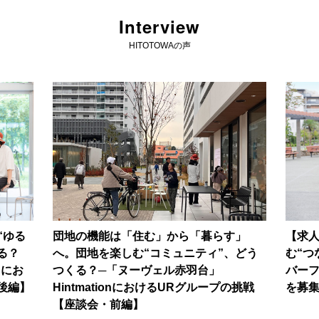
Interview
HITOTOWAの声
“ゆる
団地の機能は「住む」から「暮らす」
【求
る？
へ。団地を楽しむ“コミュニティ”、どう
む“つ
nにお
つくる？─「ヌーヴェル赤羽台」
バー
後編】
HintmationにおけるURグループの挑戦
を募
【座談会・前編】