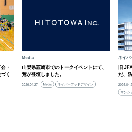
Media
ネイバ
町会・
山梨県韮崎市でのトークイベントにて、
旧 J
盤づく
荒が登壇しました。
だ、
Media
ネイバーフッドデザイン
2026.04.27
2026.04.
マンシ