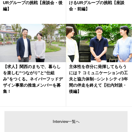
URグループの挑戦【座談会・後
けるURグループの挑戦【座談
編】
会・前編】
【求人】関西のまちで、暮らし
主体性を存分に発揮してもらう
を楽しむ“つながり”と“仕組
には？ コミュニケーションの工
み”をつくる。ネイバーフッドデ
夫と協力体制─シントシティ3年
ザイン事業の推進メンバーを募
間の伴走を終えて【社内対談・
集！
後編】
Interview一覧へ