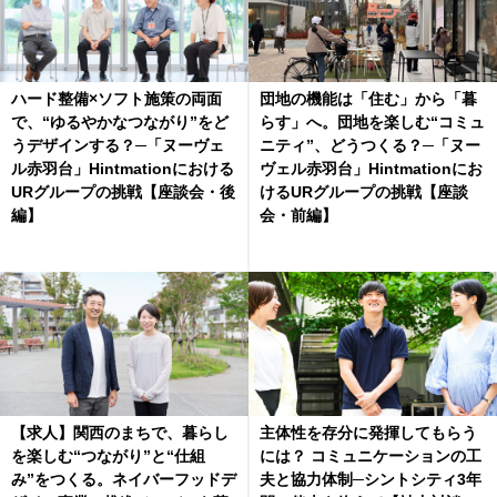
ハード整備×ソフト施策の両面
団地の機能は「住む」から「暮
で、“ゆるやかなつながり”をど
らす」へ。団地を楽しむ“コミュ
うデザインする？─「ヌーヴェ
ニティ”、どうつくる？─「ヌー
ル赤羽台」Hintmationにおける
ヴェル赤羽台」Hintmationにお
URグループの挑戦【座談会・後
けるURグループの挑戦【座談
編】
会・前編】
【求人】関西のまちで、暮らし
主体性を存分に発揮してもらう
を楽しむ“つながり”と“仕組
には？ コミュニケーションの工
み”をつくる。ネイバーフッドデ
夫と協力体制─シントシティ3年