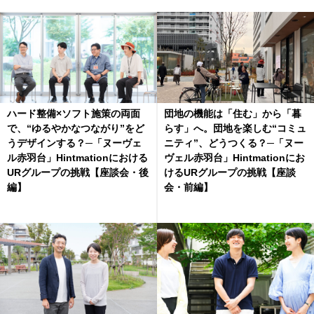
ハード整備×ソフト施策の両面
団地の機能は「住む」から「暮
で、“ゆるやかなつながり”をど
らす」へ。団地を楽しむ“コミュ
うデザインする？─「ヌーヴェ
ニティ”、どうつくる？─「ヌー
ル赤羽台」Hintmationにおける
ヴェル赤羽台」Hintmationにお
URグループの挑戦【座談会・後
けるURグループの挑戦【座談
編】
会・前編】