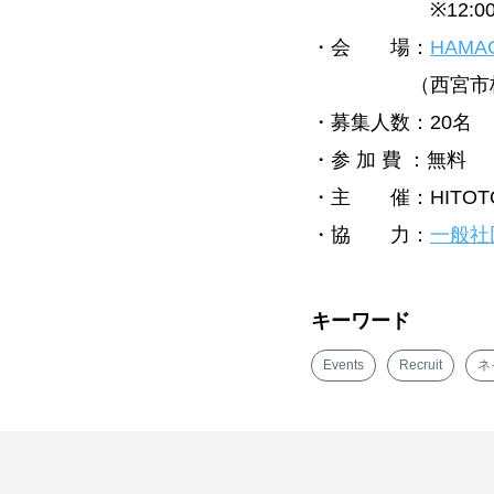
※12:00～1
・会 場：
HAMA
（西宮市枝川町10
・募集人数：20名
・参 加 費 ：無料
・主 催：HITOTOW
・協 力：
一般社
キーワード
Events
Recruit
ネ