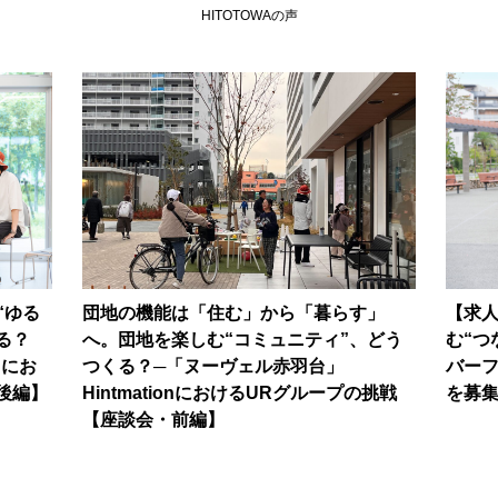
HITOTOWAの声
“ゆる
団地の機能は「住む」から「暮らす」
【求
る？
へ。団地を楽しむ“コミュニティ”、どう
む“つ
nにお
つくる？─「ヌーヴェル赤羽台」
バー
後編】
HintmationにおけるURグループの挑戦
を募
【座談会・前編】