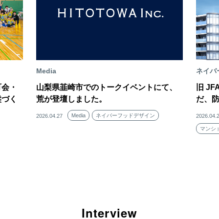
Media
ネイバ
町会・
山梨県韮崎市でのトークイベントにて、
旧 J
盤づく
荒が登壇しました。
だ、
Media
ネイバーフッドデザイン
2026.04.27
2026.04.
マンシ
Interview