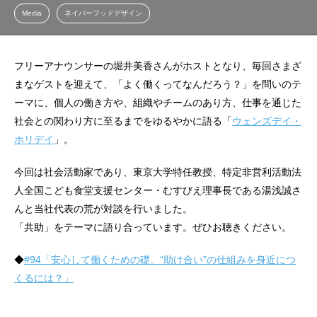
Media
ネイバーフッドデザイン
フリーアナウンサーの堀井美香さんがホストとなり、毎回さまざ
まなゲストを迎えて、「よく働くってなんだろう？」を問いのテ
ーマに、個人の働き方や、組織やチームのあり方、仕事を通じた
社会との関わり方に至るまでをゆるやかに語る「
ウェンズデイ・
ホリデイ
」。
今回は社会活動家であり、東京大学特任教授、特定非営利活動法
人全国こども食堂支援センター・むすびえ理事長である湯浅誠さ
んと当社代表の荒が対談を行いました。
「共助」をテーマに語り合っています。ぜひお聴きください。
◆
#94「安心して働くための礎。“助け合い”の仕組みを身近につ
くるには？」