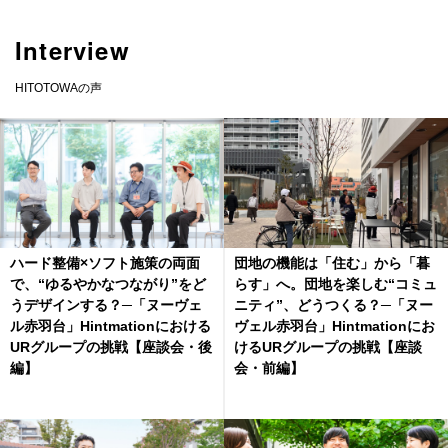
Interview
HITOTOWAの声
ハード整備×ソフト施策の両面
団地の機能は「住む」から「暮
で、“ゆるやかなつながり”をど
らす」へ。団地を楽しむ“コミュ
うデザインする？─「ヌーヴェ
ニティ”、どうつくる？─「ヌー
ル赤羽台」Hintmationにおける
ヴェル赤羽台」Hintmationにお
URグループの挑戦【座談会・後
けるURグループの挑戦【座談
編】
会・前編】