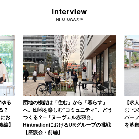
Interview
HITOTOWAの声
“ゆる
団地の機能は「住む」から「暮らす」
【求
る？
へ。団地を楽しむ“コミュニティ”、どう
む“つ
nにお
つくる？─「ヌーヴェル赤羽台」
バー
後編】
HintmationにおけるURグループの挑戦
を募
【座談会・前編】