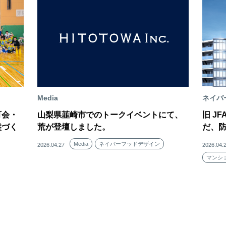
Media
ネイバ
町会・
山梨県韮崎市でのトークイベントにて、
旧 J
盤づく
荒が登壇しました。
だ、
Media
ネイバーフッドデザイン
2026.04.27
2026.04.
マンシ