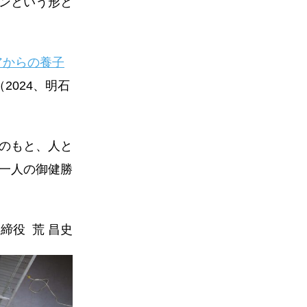
ンという形と
アからの養子
（2024、明石
のもと、人と
一人の御健勝
表取締役 荒 昌史