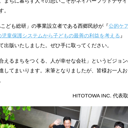
。まちに暮らす人々の思いこそがネイバーフッドデザイ
ます。
WAこども総研」の事業設立者である西郷民紗が『
公的ケ
の児童保護システムから子どもの最善の利益を考える
』
て出版いたしました。ぜひ手に取ってください。
合えるまちをつくる、人が幸せな会社」というビジョン
進してまいります。末筆となりましたが、皆様お一人お
す。
HITOTOWA INC. 代