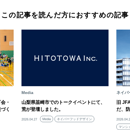
この記事を読んだ方におすすめの記事
Media
ネイバ
町会・
山梨県韮崎市でのトークイベントにて、
旧 J
盤づく
荒が登壇しました。
だ、
Media
ネイバーフッドデザイン
2026.04.27
2026.04.
マンシ