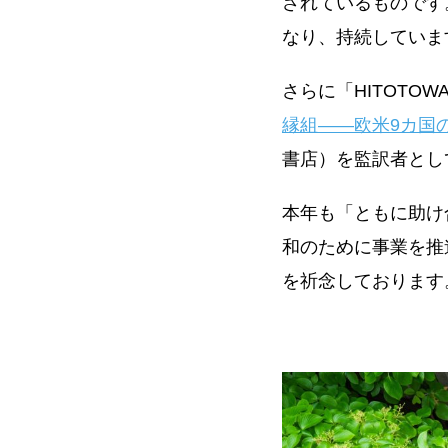
されているものです
なり、持続してい
さらに「HITOTO
縁組――欧米9カ国
書店）を監訳者とし
本年も「ともに助け
和のために事業を推
を祈念しておりま