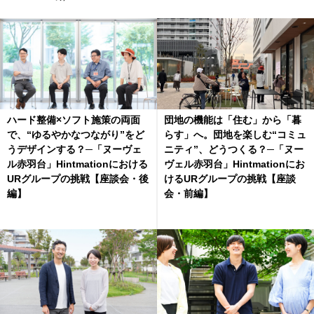
ハード整備×ソフト施策の両面
団地の機能は「住む」から「暮
で、“ゆるやかなつながり”をど
らす」へ。団地を楽しむ“コミュ
うデザインする？─「ヌーヴェ
ニティ”、どうつくる？─「ヌー
ル赤羽台」Hintmationにおける
ヴェル赤羽台」Hintmationにお
URグループの挑戦【座談会・後
けるURグループの挑戦【座談
編】
会・前編】