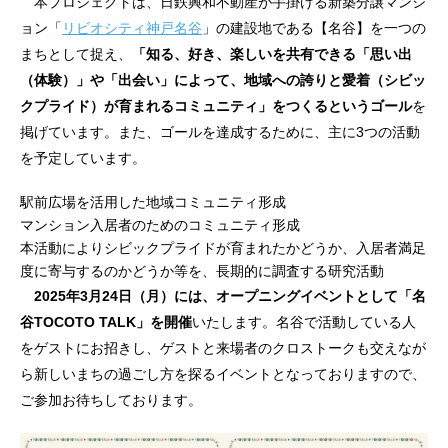
本プロジェクトは、日鉄興和不動産が手掛ける新築分譲マンシ
ョン「
リビオシティ神戸名谷
」の建設地である【名谷】を一つの
まちとして捉え、
「知る、好き、楽しいを共有できる「思い出
（体験）」や「出会い」によって、地域への誇りと愛着（シビッ
クプライド）が育まれるコミュニティ」をつくるというゴール
を
掲げています。また、ゴールを達成するために、主に3つの活動
を予定しています。
駅前広場を活用した地域コミュニティ形成
マンション入居者のためのコミュニティ形成
本活動によりシビックプライドが育まれたかどうか、入居者満足
度に寄与するのかどうか等を、長期的に調査する研究活動
2025年3月24日（月）には、オープニングイベントとして「名
谷TOCOTO TALK」を開催
いたします。名谷で活動している人
をゲストにお招きし、ゲストと来場者のクロストークも交えなが
ら新しいまちの過ごし方を探るイベントとなっておりますので、
ご参加お待ちしております。