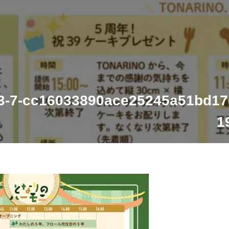
3-7-cc16033890ace25245a51bd17
1