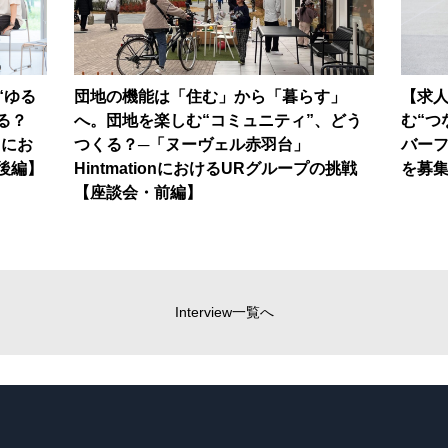
“ゆる
団地の機能は「住む」から「暮らす」
【求
る？
へ。団地を楽しむ“コミュニティ”、どう
む“つ
nにお
つくる？─「ヌーヴェル赤羽台」
バー
後編】
HintmationにおけるURグループの挑戦
を募
【座談会・前編】
Interview一覧へ