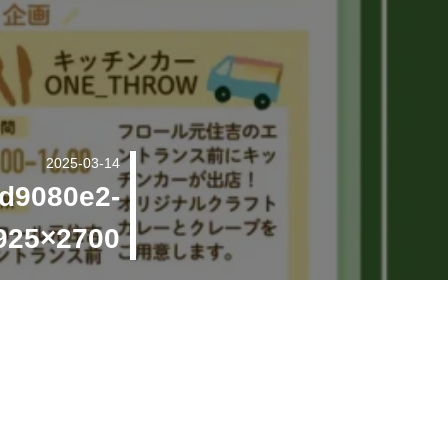
2025-03-14
d9080e2-
925×2700