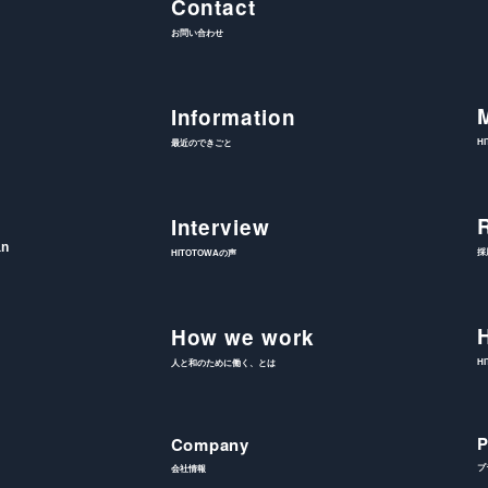
Contact
お問い合わせ
Information
H
最近のできごと
Interview
an
採
HITOTOWAの声
How we work
H
人と和のために働く、とは
P
Company
プ
会社情報