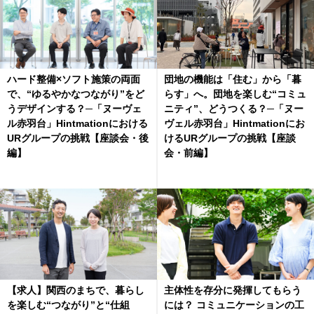
ハード整備×ソフト施策の両面
団地の機能は「住む」から「暮
で、“ゆるやかなつながり”をど
らす」へ。団地を楽しむ“コミュ
うデザインする？─「ヌーヴェ
ニティ”、どうつくる？─「ヌー
ル赤羽台」Hintmationにおける
ヴェル赤羽台」Hintmationにお
URグループの挑戦【座談会・後
けるURグループの挑戦【座談
編】
会・前編】
【求人】関西のまちで、暮らし
主体性を存分に発揮してもらう
を楽しむ“つながり”と“仕組
には？ コミュニケーションの工