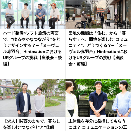
ハード整備×ソフト施策の両面
団地の機能は「住む」から「暮
で、“ゆるやかなつながり”をど
らす」へ。団地を楽しむ“コミュ
うデザインする？─「ヌーヴェ
ニティ”、どうつくる？─「ヌー
ル赤羽台」Hintmationにおける
ヴェル赤羽台」Hintmationにお
URグループの挑戦【座談会・後
けるURグループの挑戦【座談
編】
会・前編】
【求人】関西のまちで、暮らし
主体性を存分に発揮してもらう
を楽しむ“つながり”と“仕組
には？ コミュニケーションの工