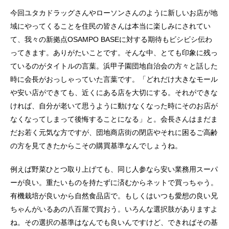
今回ユタカドラッグさんやローソンさんのように新しいお店が地
域にやってくることを住民の皆さんは本当に楽しみにされてい
て、我々の新拠点OSAMPO BASEに対する期待もビシビシ伝わ
ってきます。ありがたいことです。そんな中、とても印象に残っ
ているのがタイトルの言葉。浜甲子園団地自治会の方々と話した
時に会長がおっしゃっていた言葉です。「どれだけ大きなモール
や安い店ができても、近くにある店を大切にする。それができな
ければ、自分が老いて思うように動けなくなった時にそのお店が
なくなってしまって後悔することになる」と。会長さんはまだま
だお若く元気な方ですが、団地商店街の閉店やそれに困るご高齢
の方を見てきたからこその購買基準なんでしょうね。
例えば野菜ひとつ取り上げても、同じ人参なら安い業務用スーパ
ーが良い。重たいものを持たずに済むからネットで買っちゃう。
有機栽培が良いから自然食品店で。もしくはいつも愛想の良い兄
ちゃんがいるあの八百屋で買おう。いろんな選択肢がありますよ
ね。その選択の基準はなんでも良いんですけど、できればその基