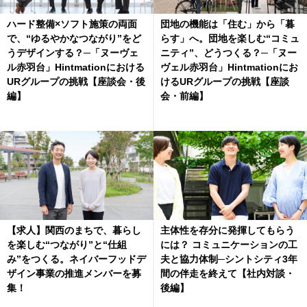
ハード整備×ソフト施策の両面
団地の機能は「住む」から「暮
で、“ゆるやかなつながり”をど
らす」へ。団地を楽しむ“コミュ
うデザインする？─「ヌーヴェ
ニティ”、どうつくる？─「ヌー
ル赤羽台」Hintmationにおける
ヴェル赤羽台」Hintmationにお
URグループの挑戦【座談会・後
けるURグループの挑戦【座談
編】
会・前編】
【求人】関西のまちで、暮らし
主体性を存分に発揮してもらう
を楽しむ“つながり”と“仕組
には？ コミュニケーションの工
み”をつくる。ネイバーフッドデ
夫と協力体制─シントシティ3年
ザイン事業の推進メンバーを募
間の伴走を終えて【社内対談・
集！
後編】