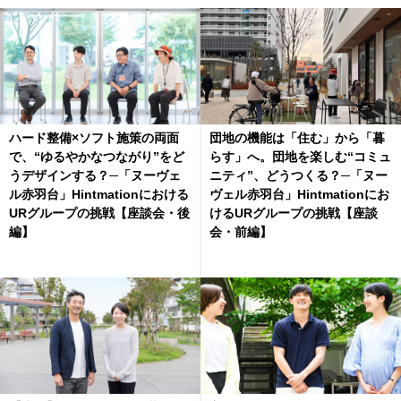
ハード整備×ソフト施策の両面
団地の機能は「住む」から「暮
で、“ゆるやかなつながり”をど
らす」へ。団地を楽しむ“コミュ
うデザインする？─「ヌーヴェ
ニティ”、どうつくる？─「ヌー
ル赤羽台」Hintmationにおける
ヴェル赤羽台」Hintmationにお
URグループの挑戦【座談会・後
けるURグループの挑戦【座談
編】
会・前編】