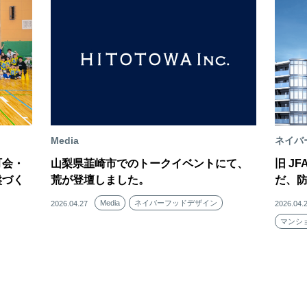
Media
ネイバ
町会・
山梨県韮崎市でのトークイベントにて、
旧 J
盤づく
荒が登壇しました。
だ、
Media
ネイバーフッドデザイン
2026.04.27
2026.04.
マンシ