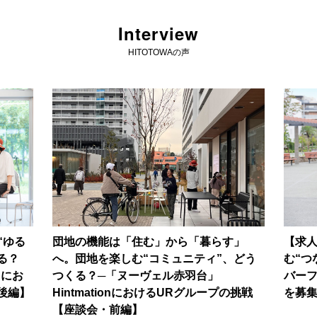
Interview
HITOTOWAの声
“ゆる
団地の機能は「住む」から「暮らす」
【求
る？
へ。団地を楽しむ“コミュニティ”、どう
む“つ
nにお
つくる？─「ヌーヴェル赤羽台」
バー
後編】
HintmationにおけるURグループの挑戦
を募
【座談会・前編】