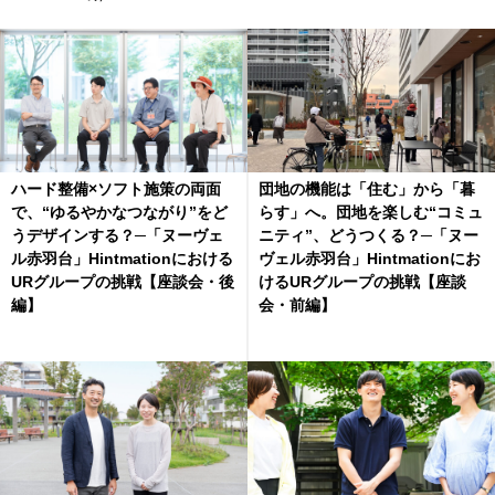
ハード整備×ソフト施策の両面
団地の機能は「住む」から「暮
で、“ゆるやかなつながり”をど
らす」へ。団地を楽しむ“コミュ
うデザインする？─「ヌーヴェ
ニティ”、どうつくる？─「ヌー
ル赤羽台」Hintmationにおける
ヴェル赤羽台」Hintmationにお
URグループの挑戦【座談会・後
けるURグループの挑戦【座談
編】
会・前編】