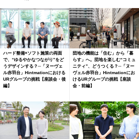
ハード整備×ソフト施策の両面
団地の機能は「住む」から「暮
で、“ゆるやかなつながり”をど
らす」へ。団地を楽しむ“コミュ
うデザインする？─「ヌーヴェ
ニティ”、どうつくる？─「ヌー
ル赤羽台」Hintmationにおける
ヴェル赤羽台」Hintmationにお
URグループの挑戦【座談会・後
けるURグループの挑戦【座談
編】
会・前編】