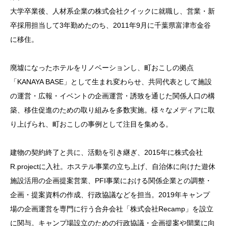
大学卒業後、人材系企業の株式会社クイックに就職し、営業・新
卒採用担当して3年勤めたのち、2011年9月に千葉県富津市金谷
に移住。
廃墟になったホテルをリノベーションし、町おこしの拠点
「KANAYA BASE」として生まれ変わらせ、共同代表として施設
の運営・広報・イベントの企画運営・誘致を通じた関係人口の構
築、移住促進のための取り組みを多数実施。様々なメディアに取
り上げられ、町おこしの事例として注目を集める。
建物の契約終了と共に、活動を引き継ぎ、2015年に株式会社
R.projectに入社。ホステル事業の立ち上げ、自治体に向けた遊休
施設活用の企画提案営業、PFI事業における関係企業との調整・
企画・提案資料の作成、行政協議などを担当。2019年キャンプ
場の企画運営を専門に行う合弁会社「株式会社Recamp」を設立
に関与。キャンプ場設立のための行政協議・企画提案や開業に向