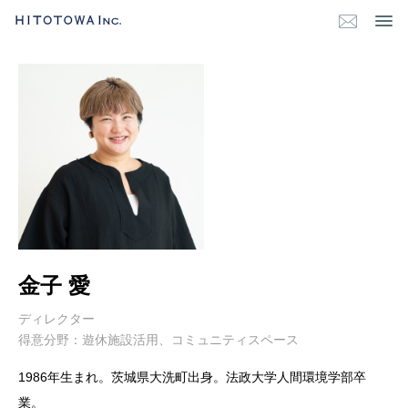
金子 愛
ディレクター
得意分野：遊休施設活用、コミュニティスペース
1986年生まれ。茨城県大洗町出身。法政大学人間環境学部卒
業。