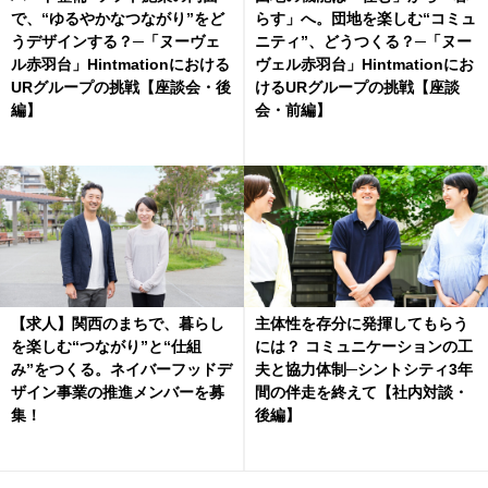
で、“ゆるやかなつながり”をど
らす」へ。団地を楽しむ“コミュ
うデザインする？─「ヌーヴェ
ニティ”、どうつくる？─「ヌー
ル赤羽台」Hintmationにおける
ヴェル赤羽台」Hintmationにお
URグループの挑戦【座談会・後
けるURグループの挑戦【座談
編】
会・前編】
【求人】関西のまちで、暮らし
主体性を存分に発揮してもらう
を楽しむ“つながり”と“仕組
には？ コミュニケーションの工
み”をつくる。ネイバーフッドデ
夫と協力体制─シントシティ3年
ザイン事業の推進メンバーを募
間の伴走を終えて【社内対談・
集！
後編】