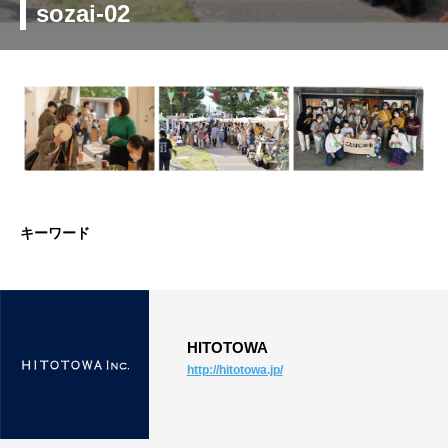
sozai-02
キーワード
HITOTOWA
http://hitotowa.jp/