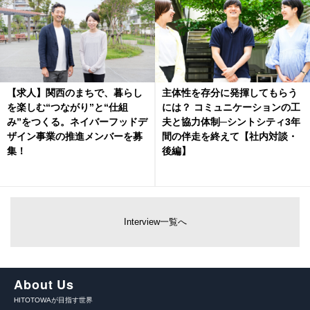
【求人】関西のまちで、暮らし
主体性を存分に発揮してもらう
を楽しむ“つながり”と“仕組
には？ コミュニケーションの工
み”をつくる。ネイバーフッドデ
夫と協力体制─シントシティ3年
ザイン事業の推進メンバーを募
間の伴走を終えて【社内対談・
集！
後編】
Interview一覧へ
About Us
HITOTOWAが目指す世界