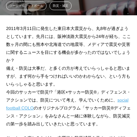
ソーシャルフットボール
防災・減災
2011年3月11日に発生した東日本大震災から、丸8年が過ぎよう
としています。先月には、阪神淡路大震災から24年が経ち、ここ
数ヶ月の間にも熊本や北海道での地震等、メディアで震災や災害
に関するニュースを目にする機会が多かったのではないでしょう
か？
備え・防災は大事だ、と多くの方が考えていらっしゃると思いま
すが、まず何から手をつければいいのかわからない、という方も
いらっしゃると思います。
今回のサッカーで防災!?「港区×サッカー防災®️」ディフェンス・
アクションでは、防災について考え、学んでいくために、
social
football COLO
のオリジナルプログラム「サッカー防災®︎ディフェ
ンス・アクション」をみなさんと一緒に体験しながら、防災減災
の第一歩を踏み出していきたいと思っています。